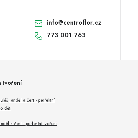
info
@
centroflor.cz
773 001 763
a tvoření
uláš, anděl a čert - perfektní
o děti
nděl a čert - perfektní tvoření