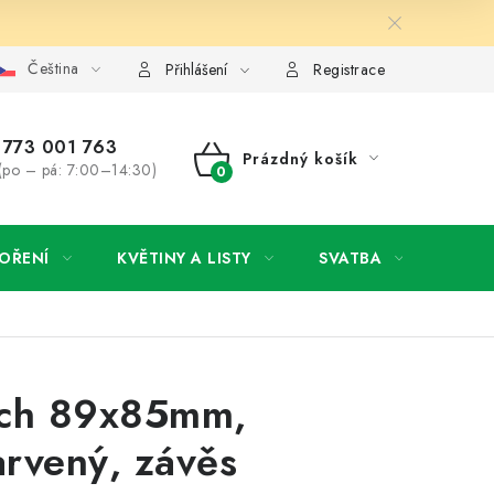
Čeština
y osobních údajů
Jak získat lepší ceny?
Moje objednávka
Přihlášení
Registrace
773 001 763
Prázdný košík
(po – pá: 7:00–14:30)
NÁKUPNÍ
KOŠÍK
OŘENÍ
KVĚTINY A LISTY
SVATBA
NOVI
uch 89x85mm,
rvený, závěs