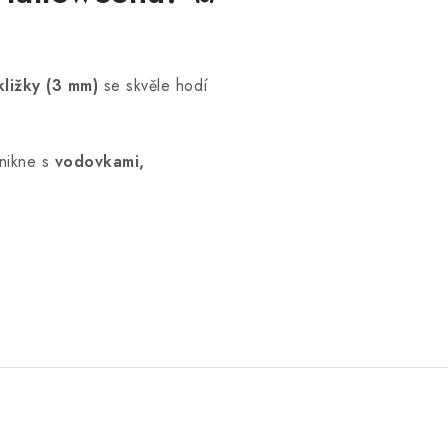
ližky (3 mm)
se skvěle hodí
ynikne s
vodovkami,