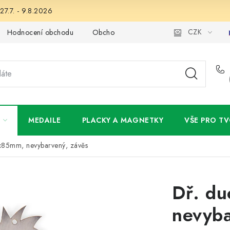
27.7. - 9.8.2026
CZK
Hodnocení obchodu
Obchodní podmínky
Podmínky ochran
MEDAILE
PLACKY A MAGNETKY
VŠE PRO TV
x85mm, nevybarvený, závěs
Dř. d
nevyba