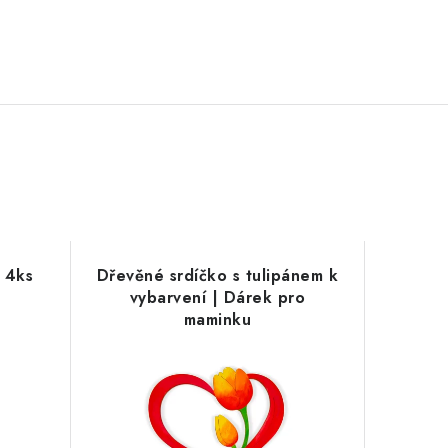
t 4ks
Dřevěné srdíčko s tulipánem k
vybarvení | Dárek pro
maminku