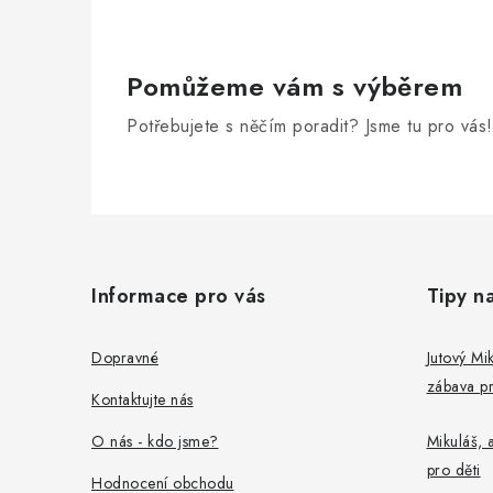
Pomůžeme vám s výběrem
Potřebujete s něčím poradit? Jsme tu pro vás!
Z
á
Informace pro vás
Tipy n
p
a
Dopravné
Jutový Mik
zábava pr
t
Kontaktujte nás
í
O nás - kdo jsme?
Mikuláš, a
pro děti
Hodnocení obchodu