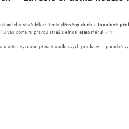
ztomilého strašidýlka? Tento
dřevěný duch
z
topolové přek
lí u vás doma tu pravou
strašidelnou atmosféru
! 🪄✨
te s dětmi vyzdobit přesně podle svých představ – parádně v