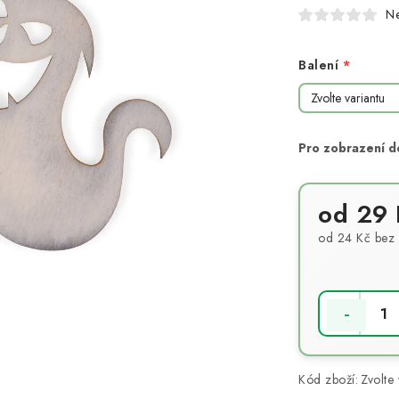
N
Balení
od
29 
od
24 Kč
bez
Měrná cena:
Kód zboží:
Zvolte 