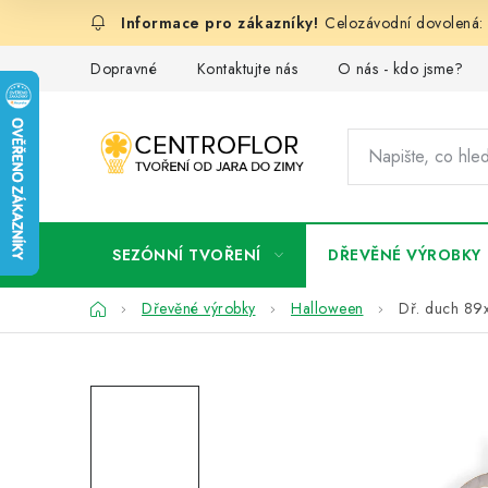
Přejít
Celozávodní dovolená: 
na
obsah
Dopravné
Kontaktujte nás
O nás - kdo jsme?
SEZÓNNÍ TVOŘENÍ
DŘEVĚNÉ VÝROBKY
Domů
Dřevěné výrobky
Halloween
Dř. duch 89