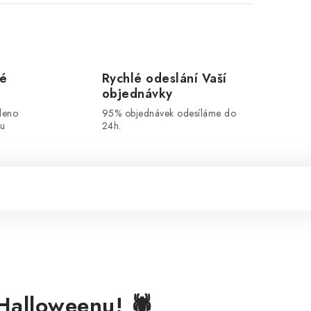
vé
Rychlé odeslání Vaší
objednávky
leno
95% objednávek odesíláme do
ou
24h.
alloweenu! 🕷️