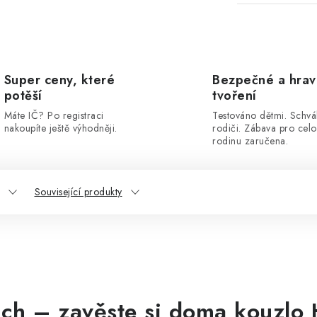
Super ceny, které
Bezpečné a hra
potěší
tvoření
Máte IČ? Po registraci
Testováno dětmi. Schvá
nakoupíte ještě výhodněji.
rodiči. Zábava pro cel
rodinu zaručena.
Související produkty
h – zavěste si doma kouzlo H