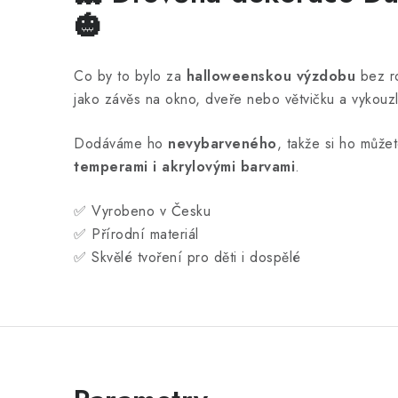
🎃
Co by to bylo za
halloweenskou výzdobu
bez ro
jako závěs na okno, dveře nebo větvičku a vykouz
Dodáváme ho
nevybarveného
, takže si ho může
temperami i akrylovými barvami
.
✅ Vyrobeno v Česku
✅ Přírodní materiál
✅ Skvělé tvoření pro děti i dospělé