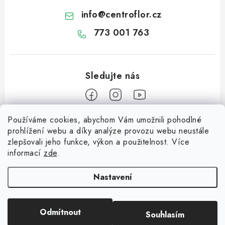
info
@
centroflor.cz
773 001 763
Používáme cookies, abychom Vám umožnili pohodlné
Z
prohlížení webu a díky analýze provozu webu neustále
á
zlepšovali jeho funkce, výkon a použitelnost. Více
Informace pro vás
p
informací
zde
.
a
Dopravné
Tipy na tvoření
t
Nastavení
Kontaktujte nás
í
Jutový Mikuláš, anděl a čert - perfektní zábava pro děti
O nás - kdo jsme?
Odmítnout
Souhlasím
Copyright 2026
CENTROFLOR, s.r.o.
. Všechna práva vyhrazena.
Mikuláš, anděl a čert - perfektní tvoření pro děti
Hodnocení obchodu