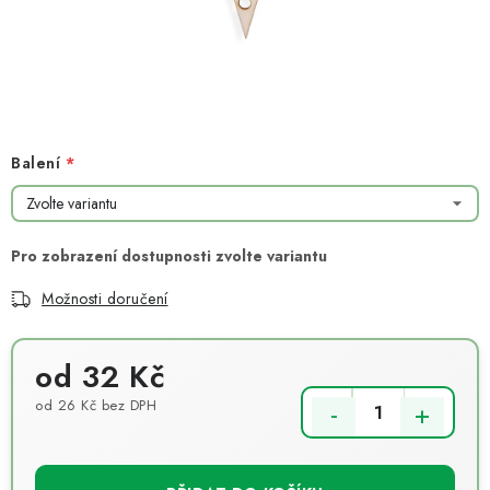
NOVINKY
TIPY NA TVOŘENÍ
Dopravné
Kontaktujte nás
O nás - kdo jsme?
Hodnocení obchodu
Obchodní podmínky
Balení
Podmínky ochrany osobních údajů
Jak získat lepší ceny?
Moje objednávka
Možnosti doručení
od
32 Kč
od
26 Kč
bez DPH
Měrná cena: