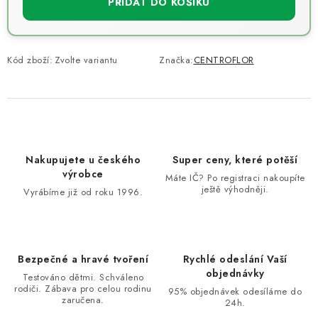
PŘIDAT DO KOŠÍKU
Kód zboží:
Zvolte variantu
Značka:
CENTROFLOR
Nakupujete u českého
Super ceny, které potěší
výrobce
Máte IČ? Po registraci nakoupíte
ještě výhodněji.
Vyrábíme již od roku 1996.
Bezpečné a hravé tvoření
Rychlé odeslání Vaší
objednávky
Testováno dětmi. Schváleno
rodiči. Zábava pro celou rodinu
95% objednávek odesíláme do
zaručena.
24h.