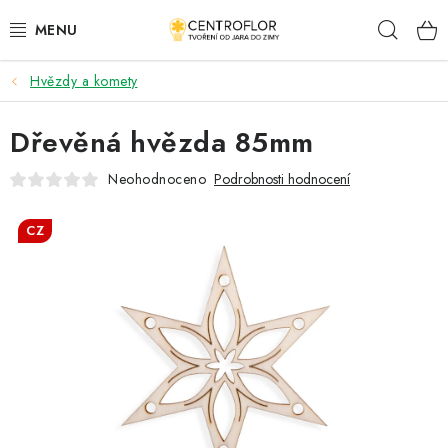
Přejít
Hleda
na
obsah
Hvězdy a komety
SEZÓNNÍ TVOŘENÍ
Dřevěná hvězda 85mm
DŘEVĚNÉ VÝROBKY
Neohodnoceno
Podrobnosti hodnocení
MEDAILE
CZ
PLACKY A MAGNETKY
VŠE PRO TVOŘENÍ
KVĚTINY A LISTY
SVATBA