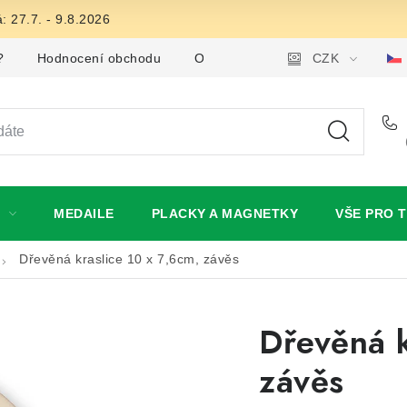
: 27.7. - 9.8.2026
?
Hodnocení obchodu
Obchodní podmínky
CZK
Podmínky
MEDAILE
PLACKY A MAGNETKY
VŠE PRO 
Dřevěná kraslice 10 x 7,6cm, závěs
Dřevěná k
závěs