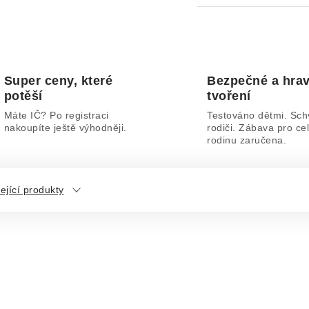
Super ceny, které
Bezpečné a hra
potěší
tvoření
Máte IČ? Po registraci
Testováno dětmi. Sch
nakoupíte ještě výhodněji.
rodiči. Zábava pro ce
rodinu zaručena.
ející produkty