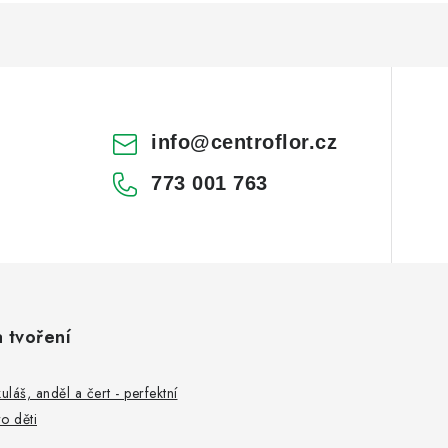
info
@
centroflor.cz
773 001 763
a tvoření
uláš, anděl a čert - perfektní
o děti