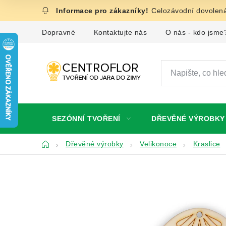
Přejít
Celozávodní dovolená
na
obsah
Dopravné
Kontaktujte nás
O nás - kdo jsme
SEZÓNNÍ TVOŘENÍ
DŘEVĚNÉ VÝROBKY
Domů
Dřevěné výrobky
Velikonoce
Kraslice