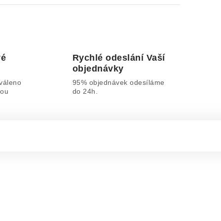
vé
Rychlé odeslání Vaší
objednávky
váleno
95% objednávek odesíláme
lou
do 24h.