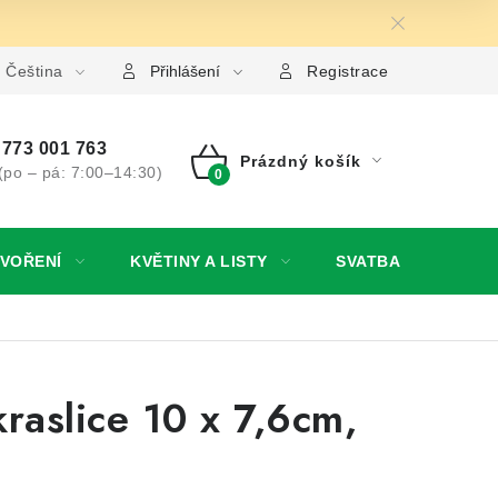
 ochrany osobních údajů
Čeština
Jak získat lepší ceny?
Moje o
Přihlášení
Registrace
773 001 763
Prázdný košík
(po – pá: 7:00–14:30)
NÁKUPNÍ
KOŠÍK
TVOŘENÍ
KVĚTINY A LISTY
SVATBA
NO
raslice 10 x 7,6cm,