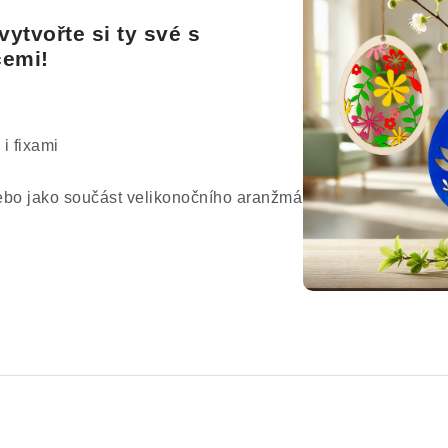
vytvořte si ty své s
cemi!
 i fixami
nebo jako součást velikonočního aranžmá