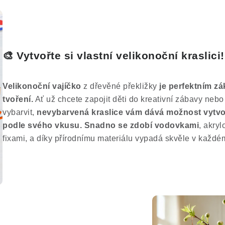
🎨 Vytvořte si vlastní velikonoční kraslici!
Velikonoční vajíčko
z dřevěné překližky
je perfektním zá
tvoření.
Ať už chcete zapojit děti do kreativní zábavy nebo
vybarvit,
nevybarvená kraslice vám dává možnost vytvoř
podle svého vkusu.
Snadno se zdobí vodovkami
, akry
fixami, a díky přírodnímu materiálu vypadá skvěle v každém