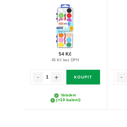
54 Kč
45 Kč bez DPH
Skladem
(>10 balení)