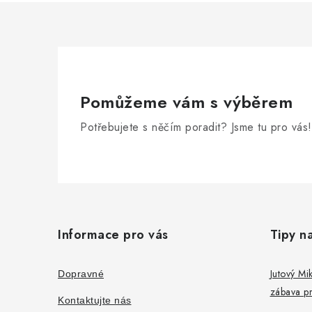
Pomůžeme vám s výběrem
Potřebujete s něčím poradit? Jsme tu pro vás!
Z
á
Informace pro vás
Tipy n
p
a
Jutový Mik
Dopravné
zábava pr
t
Kontaktujte nás