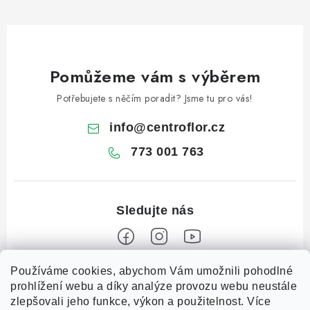
Pomůžeme vám s výběrem
Potřebujete s něčím poradit? Jsme tu pro vás!
info
@
centroflor.cz
773 001 763
Z
Používáme cookies, abychom Vám umožnili pohodlné
prohlížení webu a díky analýze provozu webu neustále
á
zlepšovali jeho funkce, výkon a použitelnost. Více
Informace pro vás