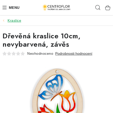
Přejít
Hleda
na
obsah
Kraslice
SEZÓNNÍ TVOŘENÍ
Dřevěná kraslice 10cm,
DŘEVĚNÉ VÝROBKY
nevybarvená, závěs
MEDAILE
Neohodnoceno
Podrobnosti hodnocení
PLACKY A MAGNETKY
VŠE PRO TVOŘENÍ
KVĚTINY A LISTY
SVATBA