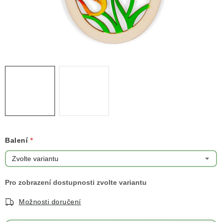
NOVINKY
TIPY NA TVOŘENÍ
Dopravné
Kontaktujte nás
O nás - kdo jsme?
Hodnocení obchodu
Obchodní podmínky
Podmínky ochrany osobních údajů
Jak získat lepší ceny?
Moje objednávka
Balení
Možnosti doručení