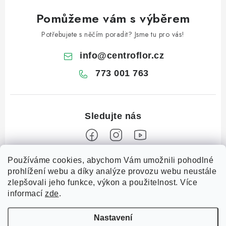
Pomůžeme vám s výběrem
Potřebujete s něčím poradit? Jsme tu pro vás!
info
@
centroflor.cz
773 001 763
Z
Používáme cookies, abychom Vám umožnili pohodlné
prohlížení webu a díky analýze provozu webu neustále
á
zlepšovali jeho funkce, výkon a použitelnost. Více
Informace pro vás
p
informací
zde
.
a
Dopravné
Tipy na tvoření
t
Nastavení
Kontaktujte nás