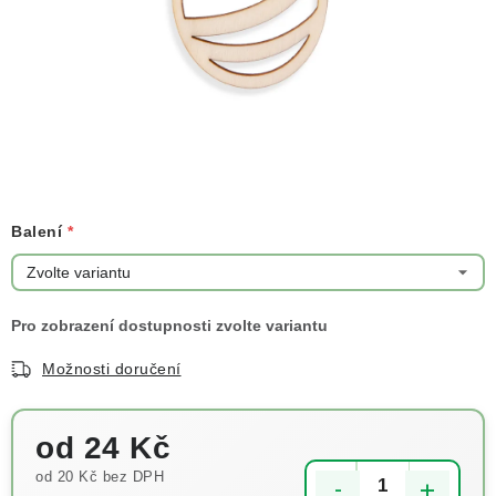
NOVINKY
TIPY NA TVOŘENÍ
Dopravné
Kontaktujte nás
O nás - kdo jsme?
Hodnocení obchodu
Obchodní podmínky
Podmínky ochrany osobních údajů
Jak získat lepší ceny?
Moje objednávka
Balení
Možnosti doručení
od
24 Kč
od
20 Kč
bez DPH