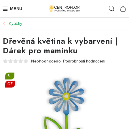
Přejít
Hleda
na
obsah
Kytičky
SEZÓNNÍ TVOŘENÍ
Dřevěná květina k vybarvení |
DŘEVĚNÉ VÝROBKY
Dárek pro maminku
MEDAILE
Neohodnoceno
Podrobnosti hodnocení
PLACKY A MAGNETKY
3+
CZ
VŠE PRO TVOŘENÍ
KVĚTINY A LISTY
SVATBA