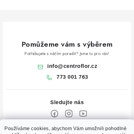
Pomůžeme vám s výběrem
Potřebujete s něčím poradit? Jsme tu pro vás!
info
@
centroflor.cz
773 001 763
Z
Používáme cookies, abychom Vám umožnili pohodlné