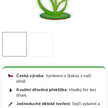
NOVINKY
TIPY NA TVOŘENÍ
Dopravné
Kontaktujte nás
O nás - kdo jsme?
Hodnocení obchodu
Obchodní podmínky
Podmínky ochrany osobních údajů
Jak získat lepší ceny?
Moje objednávka
Česká výroba:
Vyrobeno s láskou v naší
dílně.
Kvalitní dřevěná překližka:
Hladký řez bez
🌲
třísek.
Jednoduché dětské tvoření:
Stačí vybarvit a
🖍️