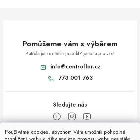
Pomůžeme vám s výběrem
Potřebujete s něčím poradit? Jsme tu pro vás!
info
@
centroflor.cz
773 001 763
Používáme cookies, abychom Vám umožnili pohodlné
Z
prohlížení webu a díky analýze provozu webu neustále