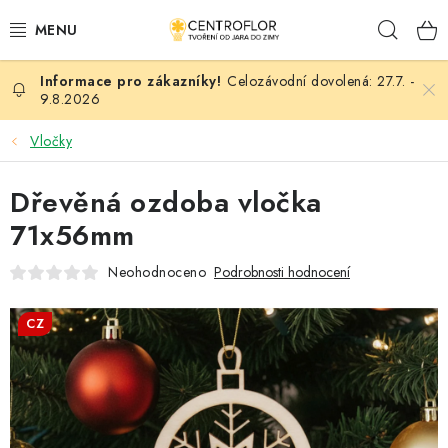
Přejít
Hleda
na
obsah
Celozávodní dovolená: 27.7. -
SEZÓNNÍ TVOŘENÍ
9.8.2026
DŘEVĚNÉ VÝROBKY
Vločky
MEDAILE
Dřevěná ozdoba vločka
71x56mm
PLACKY A MAGNETKY
Neohodnoceno
Podrobnosti hodnocení
VŠE PRO TVOŘENÍ
CZ
KVĚTINY A LISTY
SVATBA