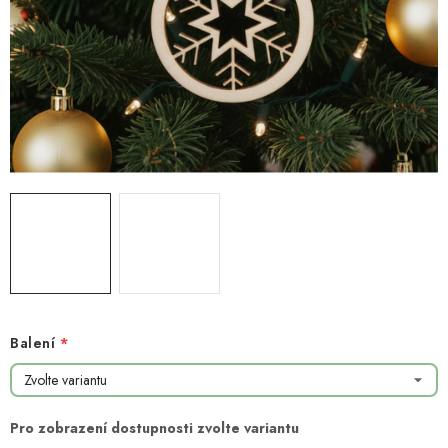
NOVINKY
TIPY NA TVOŘENÍ
Dopravné
Kontaktujte nás
O nás - kdo jsme?
Hodnocení obchodu
Obchodní podmínky
Podmínky ochrany osobních údajů
Jak získat lepší ceny?
Moje objednávka
Balení