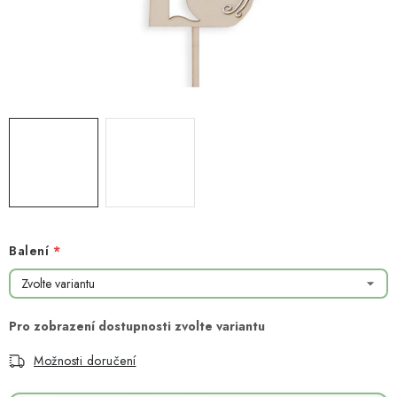
NOVINKY
TIPY NA TVOŘENÍ
Dopravné
Kontaktujte nás
O nás - kdo jsme?
Hodnocení obchodu
Obchodní podmínky
Podmínky ochrany osobních údajů
Jak získat lepší ceny?
Moje objednávka
Balení
Možnosti doručení