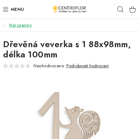
Přejít
Hleda
na
obsah
Narozeniny
SEZÓNNÍ TVOŘENÍ
Dřevěná veverka s 1 88x98mm,
DŘEVĚNÉ VÝROBKY
délka 100mm
MEDAILE
Neohodnoceno
Podrobnosti hodnocení
PLACKY A MAGNETKY
VŠE PRO TVOŘENÍ
KVĚTINY A LISTY
SVATBA