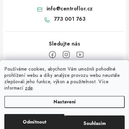
info
@
centroflor.cz
773 001 763
Používáme cookies, abychom Vám umožnili pohodlné
Z
prohlížení webu a díky analýze provozu webu neustále
á
zlepšovali jeho funkce, výkon a použitelnost. Více
Informace pro vás
p
informací
zde
.
a
Dopravné
Tipy na tvoření
t
Nastavení
Kontaktujte nás
í
Jutový Mikuláš, anděl a čert - perfektní zábava pro děti
O nás - kdo jsme?
Odmítnout
Souhlasím
Copyright 2026
CENTROFLOR, s.r.o.
. Všechna práva vyhrazena.
Mikuláš, anděl a čert - perfektní tvoření pro děti
Hodnocení obchodu