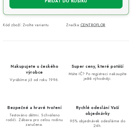
PŘIDAT DO KOŠÍKU
Kód zboží:
Zvolte variantu
Značka:
CENTROFLOR
Nakupujete u českého
Super ceny, které potěší
výrobce
Máte IČ? Po registraci nakoupíte
ještě výhodněji.
Vyrábíme již od roku 1996.
Bezpečné a hravé tvoření
Rychlé odeslání Vaší
objednávky
Testováno dětmi. Schváleno
rodiči. Zábava pro celou rodinu
95% objednávek odesíláme do
zaručena.
24h.