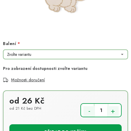
NOVINKY
TIPY NA TVOŘENÍ
Dopravné
Kontaktujte nás
O nás - kdo jsme?
Hodnocení obchodu
Obchodní podmínky
Balení
Podmínky ochrany osobních údajů
Jak získat lepší ceny?
Moje objednávka
Možnosti doručení
od
26 Kč
od
21 Kč
bez DPH
Měrná cena: