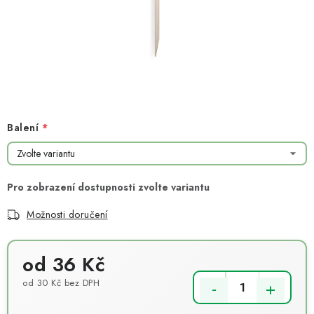
NOVINKY
TIPY NA TVOŘENÍ
Dopravné
Kontaktujte nás
O nás - kdo jsme?
Hodnocení obchodu
Obchodní podmínky
Podmínky ochrany osobních údajů
Jak získat lepší ceny?
Balení
Moje objednávka
Možnosti doručení
od
36 Kč
od
30 Kč
bez DPH
Měrná cena: