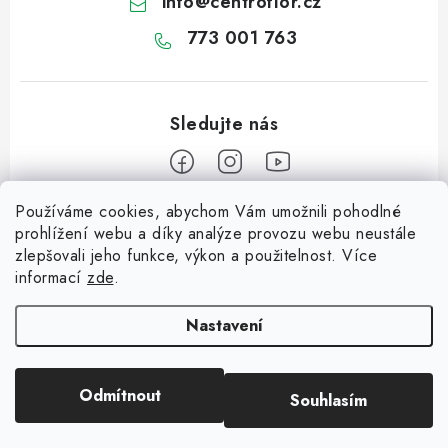
info
@
centroflor.cz
773 001 763
Používáme cookies, abychom Vám umožnili pohodlné
Z
prohlížení webu a díky analýze provozu webu neustále
á
zlepšovali jeho funkce, výkon a použitelnost. Více
Informace pro vás
p
informací
zde
.
a
Dopravné
Tipy na tvoření
t
Nastavení
Kontaktujte nás
í
Jutový Mikuláš, anděl a čert - perfektní zábava pro děti
O nás - kdo jsme?
Odmítnout
Souhlasím
Copyright 2026
CENTROFLOR, s.r.o.
. Všechna práva vyhrazena.
Mikuláš, anděl a čert - perfektní tvoření pro děti
Hodnocení obchodu
Vytvořil Shoptet