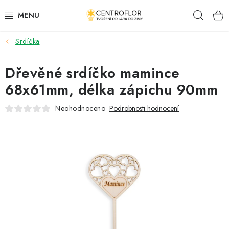
Přejít
Hleda
na
obsah
Srdíčka
SEZÓNNÍ TVOŘENÍ
Dřevěné srdíčko mamince
DŘEVĚNÉ VÝROBKY
68x61mm, délka zápichu 90mm
MEDAILE
Neohodnoceno
Podrobnosti hodnocení
PLACKY A MAGNETKY
VŠE PRO TVOŘENÍ
KVĚTINY A LISTY
SVATBA