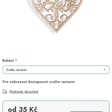
NOVINKY
TIPY NA TVOŘENÍ
Dopravné
Kontaktujte nás
O nás - kdo jsme?
Hodnocení obchodu
Obchodní podmínky
Podmínky ochrany osobních údajů
Jak získat lepší ceny?
Moje objednávka
Balení
Možnosti doručení
od
35 Kč