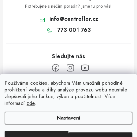
Potřebujete s něčím poradit? Jsme tu pro vás!
info
@
centroflor.cz
773 001 763
Používáme cookies, abychom Vám umožnili pohodlné
Z
prohlížení webu a díky analýze provozu webu neustále
á
zlepšovali jeho funkce, výkon a použitelnost. Více
Informace pro vás
p
informací
zde
.
a
Dopravné
Tipy na tvoření
t
Nastavení
Kontaktujte nás
í
Jutový Mikuláš, anděl a čert - perfektní zábava pro děti
O nás - kdo jsme?