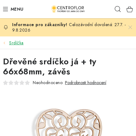
Přejít
Hleda
na
obsah
Celozávodní dovolená: 27.7. -
SEZÓNNÍ TVOŘENÍ
9.8.2026
DŘEVĚNÉ VÝROBKY
Srdíčka
MEDAILE
Dřevěné srdíčko já + ty
66x68mm, závěs
PLACKY A MAGNETKY
Neohodnoceno
Podrobnosti hodnocení
VŠE PRO TVOŘENÍ
KVĚTINY A LISTY
SVATBA