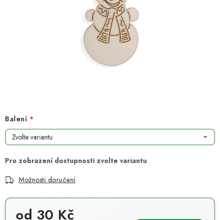
NOVINKY
TIPY NA TVOŘENÍ
Dopravné
Kontaktujte nás
O nás - kdo jsme?
Hodnocení obchodu
Obchodní podmínky
Podmínky ochrany osobních údajů
Jak získat lepší ceny?
Moje objednávka
Balení
Možnosti doručení
od
30 Kč