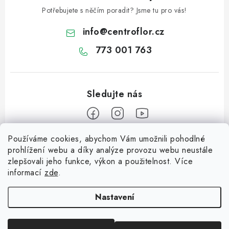
Potřebujete s něčím poradit? Jsme tu pro vás!
info
@
centroflor.cz
773 001 763
Používáme cookies, abychom Vám umožnili pohodlné
Z
prohlížení webu a díky analýze provozu webu neustále
á
zlepšovali jeho funkce, výkon a použitelnost. Více
Informace pro vás
p
informací
zde
.
a
Dopravné
Tipy na tvoření
t
Nastavení
Kontaktujte nás
í
Jutový Mikuláš, anděl a čert - perfektní zábava pro děti
O nás - kdo jsme?