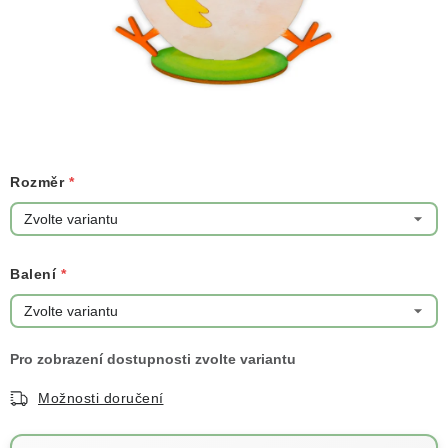
NOVINKY
TIPY NA TVOŘENÍ
Dopravné
Kontaktujte nás
O nás - kdo jsme?
Hodnocení obchodu
Obchodní podmínky
Podmínky ochrany osobních údajů
Rozměr
Jak získat lepší ceny?
Moje objednávka
Balení
Možnosti doručení