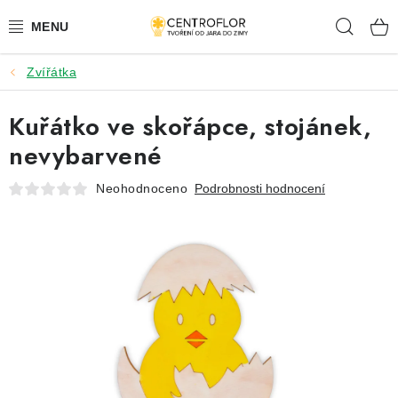
Přejít
Hleda
na
obsah
Zvířátka
SEZÓNNÍ TVOŘENÍ
Kuřátko ve skořápce, stojánek,
DŘEVĚNÉ VÝROBKY
nevybarvené
MEDAILE
Neohodnoceno
Podrobnosti hodnocení
PLACKY A MAGNETKY
VŠE PRO TVOŘENÍ
KVĚTINY A LISTY
SVATBA