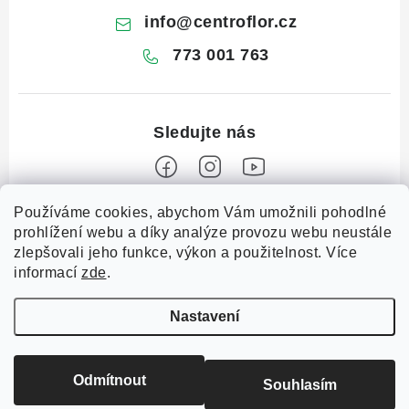
info
@
centroflor.cz
773 001 763
Z
Používáme cookies, abychom Vám umožnili pohodlné
prohlížení webu a díky analýze provozu webu neustále
á
zlepšovali jeho funkce, výkon a použitelnost. Více
Informace pro vás
p
informací
zde
.
a
Dopravné
Tipy na tvoření
t
Nastavení
Kontaktujte nás
í
Jutový Mikuláš, anděl a čert - perfektní zábava pro děti
O nás - kdo jsme?
Odmítnout
Souhlasím
Mikuláš, anděl a čert - perfektní tvoření pro děti
Copyright 2026
CENTROFLOR, s.r.o.
. Všechna práva vyhrazena.
Hodnocení obchodu
Vytvořil Shoptet