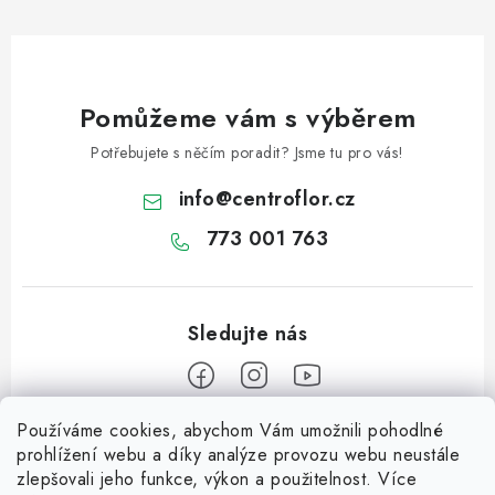
Pomůžeme vám s výběrem
Potřebujete s něčím poradit? Jsme tu pro vás!
info
@
centroflor.cz
773 001 763
Používáme cookies, abychom Vám umožnili pohodlné
Z
prohlížení webu a díky analýze provozu webu neustále
á
zlepšovali jeho funkce, výkon a použitelnost. Více
Informace pro vás