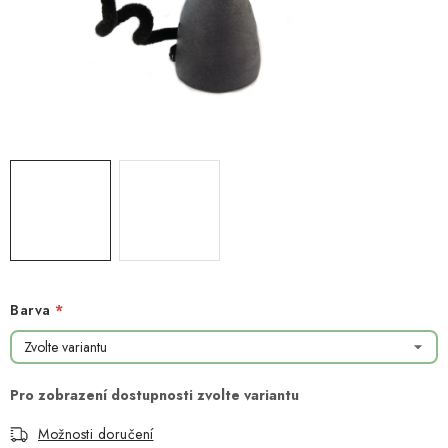
NOVINKY
TIPY NA TVOŘENÍ
Dopravné
Kontaktujte nás
O nás - kdo jsme?
Hodnocení obchodu
Obchodní podmínky
Podmínky ochrany osobních údajů
Jak získat lepší ceny?
Moje objednávka
Barva
Možnosti doručení