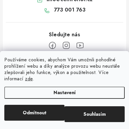
773 001 763
Používáme cookies, abychom Vám umožnili pohodlné
Z
prohlížení webu a díky analýze provozu webu neustále
á
zlepšovali jeho funkce, výkon a použitelnost. Více
Informace pro vás
p
informací
zde
.
a
Dopravné
Tipy na tvoření
t
Nastavení
Kontaktujte nás
í
Jutový Mikuláš, anděl a čert - perfektní zábava pro děti
O nás - kdo jsme?
Odmítnout
Souhlasím
Copyright 2026
CENTROFLOR, s.r.o.
. Všechna práva vyhrazena.
Mikuláš, anděl a čert - perfektní tvoření pro děti
Hodnocení obchodu
Vytvořil Shoptet