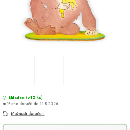
NOVINKY
TIPY NA TVOŘENÍ
Dopravné
Kontaktujte nás
O nás - kdo jsme?
Hodnocení obchodu
Obchodní podmínky
Podmínky ochrany osobních údajů
Jak získat lepší ceny?
Moje objednávka
(>10 ks)
Skladem
11.8.2026
Možnosti doručení