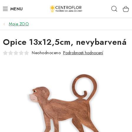
Přejít
Hleda
na
obsah
Moje ZOO
SEZÓNNÍ TVOŘENÍ
Opice 13x12,5cm, nevybarvená
DŘEVĚNÉ VÝROBKY
Neohodnoceno
Podrobnosti hodnocení
MEDAILE
PLACKY A MAGNETKY
VŠE PRO TVOŘENÍ
KVĚTINY A LISTY
SVATBA