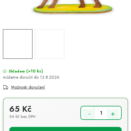
NOVINKY
TIPY NA TVOŘENÍ
Dopravné
Kontaktujte nás
O nás - kdo jsme?
Hodnocení obchodu
Obchodní podmínky
Podmínky ochrany osobních údajů
Jak získat lepší ceny?
Moje objednávka
(>10 ks)
Skladem
12.8.2026
Možnosti doručení
65 Kč
54 Kč bez DPH
Měrná cena: