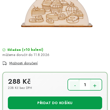
NOVINKY
TIPY NA TVOŘENÍ
Dopravné
Kontaktujte nás
O nás - kdo jsme?
Hodnocení obchodu
Obchodní podmínky
Podmínky ochrany osobních údajů
Jak získat lepší ceny?
(>10 balení)
Moje objednávka
Skladem
11.8.2026
Možnosti doručení
288 Kč
238 Kč bez DPH
Měrná cena:
PŘIDAT DO KOŠÍKU