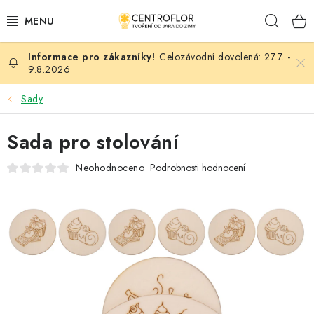
Přejít
Hleda
na
obsah
Celozávodní dovolená: 27.7. -
SEZÓNNÍ TVOŘENÍ
9.8.2026
DŘEVĚNÉ VÝROBKY
Sady
MEDAILE
Sada pro stolování
Neohodnoceno
Podrobnosti hodnocení
PLACKY A MAGNETKY
VŠE PRO TVOŘENÍ
KVĚTINY A LISTY
SVATBA