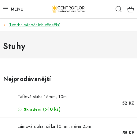
Přejít
Hleda
na
obsah
Tvorba vánočních věnečků
SEZÓNNÍ TVOŘENÍ
DŘEVĚNÉ VÝROBKY
Stuhy
MEDAILE
PLACKY A MAGNETKY
Nejprodávanější
VŠE PRO TVOŘENÍ
Taftová stuha 15mm, 10m
52 Kč
KVĚTINY A LISTY
(>10 ks)
Skladem
SVATBA
Lámová stuha, šířka 10mm, návin 25m
55 Kč