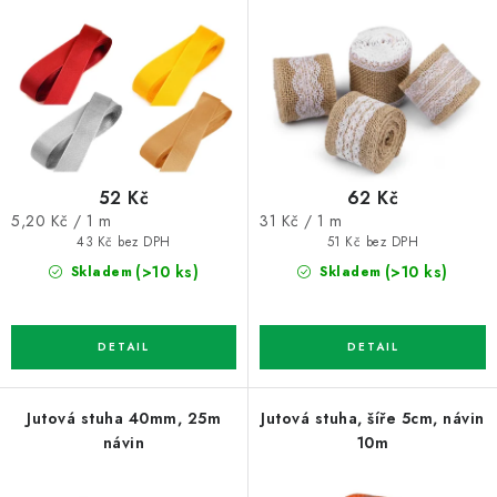
o
r
d
o
u
d
k
u
t
k
ů
t
52 Kč
62 Kč
ů
Měrná
Měrná
5,20 Kč / 1 m
31 Kč / 1 m
cena:
cena:
43 Kč bez DPH
51 Kč bez DPH
(>10 ks)
(>10 ks)
Skladem
Skladem
Jutová stuha 40mm, 25m
Jutová stuha, šíře 5cm, návin
návin
10m