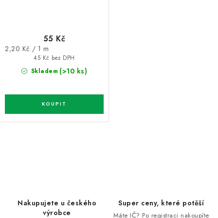
55 Kč
Měrná
2,20 Kč / 1 m
cena:
45 Kč bez DPH
(>10 ks)
Skladem
O
v
l
á
d
Nakupujete u českého
Super ceny, které potěší
a
výrobce
Máte IČ? Po registraci nakoupíte