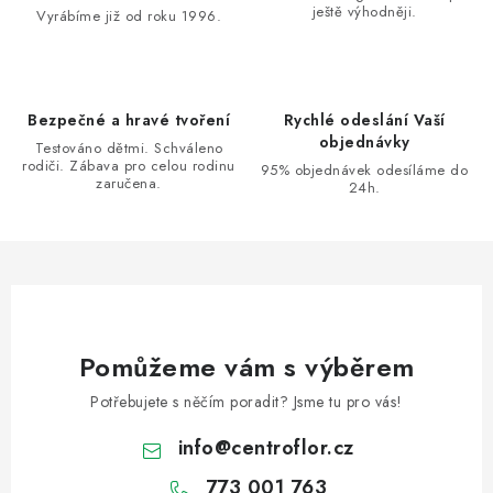
ještě výhodněji.
c
Vyrábíme již od roku 1996.
í
p
r
Bezpečné a hravé tvoření
Rychlé odeslání Vaší
v
objednávky
Testováno dětmi. Schváleno
k
rodiči. Zábava pro celou rodinu
95% objednávek odesíláme do
zaručena.
y
24h.
v
ý
p
i
s
u
Pomůžeme vám s výběrem
Potřebujete s něčím poradit? Jsme tu pro vás!
info
@
centroflor.cz
773 001 763