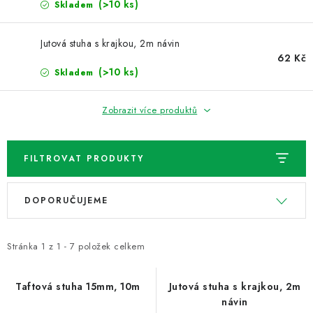
NOVINKY
(>10 ks)
Skladem
TIPY NA TVOŘENÍ
Jutová stuha s krajkou, 2m návin
62 Kč
(>10 ks)
Skladem
Dopravné
Kontaktujte nás
O nás - kdo jsme?
Hodnocení obchodu
Obchodní podmínky
Zobrazit více produktů
Podmínky ochrany osobních údajů
Jak získat lepší ceny?
Moje objednávka
FILTROVAT PRODUKTY
V
Ř
DOPORUČUJEME
ý
a
p
z
i
e
Stránka
1
z
1
-
7
položek celkem
s
n
p
í
Taftová stuha 15mm, 10m
Jutová stuha s krajkou, 2m
návin
r
p