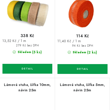
338 Kč
114 Kč
Měrná
Měrná
13,52 Kč / 1 m
11,40 Kč / 1 m
cena:
cena:
279 Kč bez DPH
94 Kč bez DPH
(5 ks)
(2 ks)
Skladem
Skladem
Lámová stuha, šířka 10mm,
Lámová stuha, šířka 5mm,
návin 25m
návin 25m