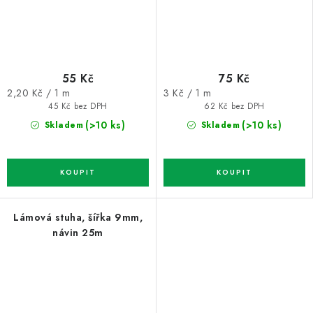
55 Kč
75 Kč
Měrná
Měrná
2,20 Kč / 1 m
3 Kč / 1 m
cena:
cena:
45 Kč bez DPH
62 Kč bez DPH
(>10 ks)
(>10 ks)
Skladem
Skladem
Lámová stuha, šířka 9mm,
návin 25m