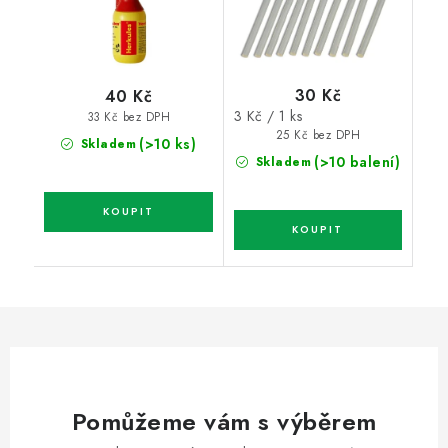
30 Kč
40 Kč
Měrná
3 Kč / 1 ks
33 Kč bez DPH
cena:
25 Kč bez DPH
(>10 ks)
Skladem
(>10 balení)
Skladem
Pomůžeme vám s výběrem