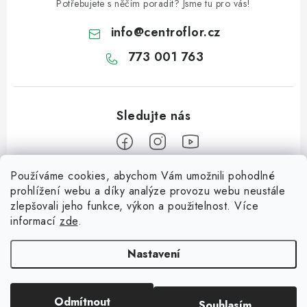
Potřebujete s něčím poradit? Jsme tu pro vás!
info
@
centroflor.cz
773 001 763
Používáme cookies, abychom Vám umožnili pohodlné
Z
prohlížení webu a díky analýze provozu webu neustále
á
zlepšovali jeho funkce, výkon a použitelnost. Více
Informace pro vás
p
informací
zde
.
a
Dopravné
Tipy na tvoření
t
Nastavení
Kontaktujte nás
í
Jutový Mikuláš, anděl a čert - perfektní zábava pro děti
O nás - kdo jsme?
Odmítnout
Souhlasím
Copyright 2026
CENTROFLOR, s.r.o.
. Všechna práva vyhrazena.