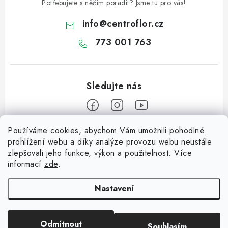
Potřebujete s něčím poradit? Jsme tu pro vás!
info
@
centroflor.cz
773 001 763
Používáme cookies, abychom Vám umožnili pohodlné
Z
prohlížení webu a díky analýze provozu webu neustále
á
zlepšovali jeho funkce, výkon a použitelnost. Více
Informace pro vás
p
informací
zde
.
a
Dopravné
Tipy na tvoření
t
Nastavení
Kontaktujte nás
í
Jutový Mikuláš, anděl a čert - perfektní zábava pro děti
O nás - kdo jsme?
Odmítnout
Souhlasím
Copyright 2026
CENTROFLOR, s.r.o.
. Všechna práva vyhrazena.