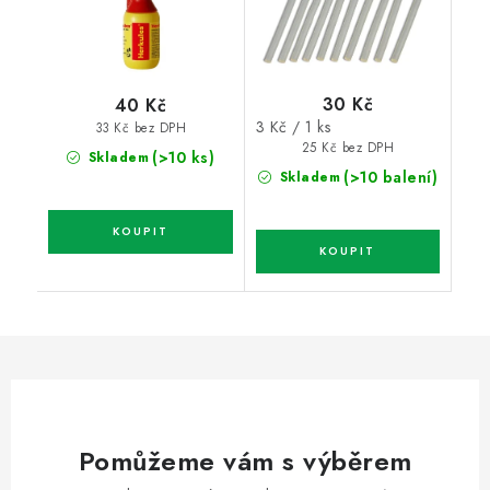
30 Kč
40 Kč
Měrná
3 Kč / 1 ks
33 Kč bez DPH
cena:
25 Kč bez DPH
(>10 ks)
Skladem
(>10 balení)
Skladem
Pomůžeme vám s výběrem