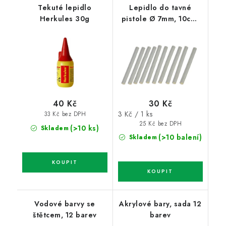
Tekuté lepidlo
Lepidlo do tavné
Herkules 30g
pistole Ø 7mm, 10cm,
10ks
30 Kč
40 Kč
Měrná
3 Kč / 1 ks
33 Kč bez DPH
cena:
25 Kč bez DPH
(>10 ks)
Skladem
(>10 balení)
Skladem
Vodové barvy se
Akrylové bary, sada 12
štětcem, 12 barev
barev