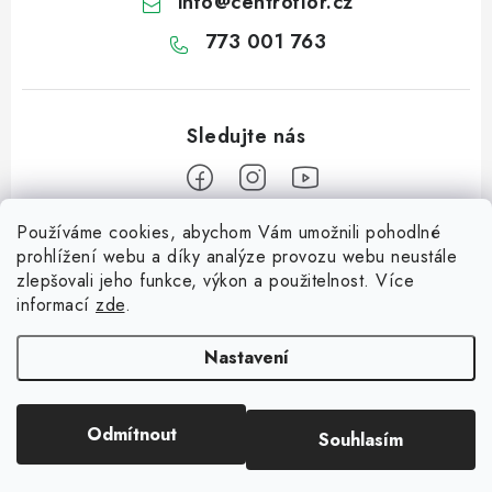
info
@
centroflor.cz
773 001 763
Používáme cookies, abychom Vám umožnili pohodlné
Z
prohlížení webu a díky analýze provozu webu neustále
á
zlepšovali jeho funkce, výkon a použitelnost. Více
Informace pro vás
p
informací
zde
.
a
Dopravné
Tipy na tvoření
t
Nastavení
Kontaktujte nás
í
Jutový Mikuláš, anděl a čert - perfektní zábava pro děti
O nás - kdo jsme?
Odmítnout
Souhlasím
Copyright 2026
CENTROFLOR, s.r.o.
. Všechna práva vyhrazena.
Mikuláš, anděl a čert - perfektní tvoření pro děti
Hodnocení obchodu
Vytvořil Shoptet