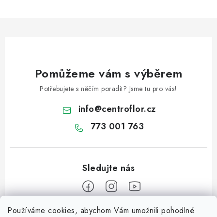
Pomůžeme vám s výběrem
Potřebujete s něčím poradit? Jsme tu pro vás!
info
@
centroflor.cz
773 001 763
Používáme cookies, abychom Vám umožnili pohodlné
Z