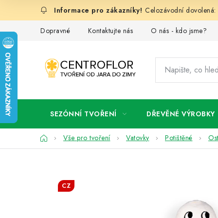
Přejít
Celozávodní dovolená: 
na
obsah
Dopravné
Kontaktujte nás
O nás - kdo jsme?
SEZÓNNÍ TVOŘENÍ
DŘEVĚNÉ VÝROBKY
Domů
Vše pro tvoření
Vatovky
Potištěné
Ost
CZ