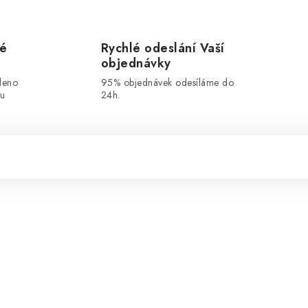
vé
Rychlé odeslání Vaší
objednávky
leno
95% objednávek odesíláme do
ou
24h.