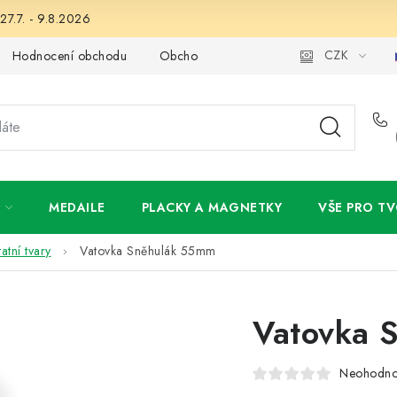
27.7. - 9.8.2026
CZK
Hodnocení obchodu
Obchodní podmínky
Podmínky ochran
MEDAILE
PLACKY A MAGNETKY
VŠE PRO TV
atní tvary
Vatovka Sněhulák 55mm
Vatovka 
Neohodn