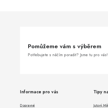
Pomůžeme vám s výběrem
Potřebujete s něčím poradit? Jsme tu pro vás!
Z
á
Informace pro vás
Tipy n
p
a
Dopravné
Jutový Mik