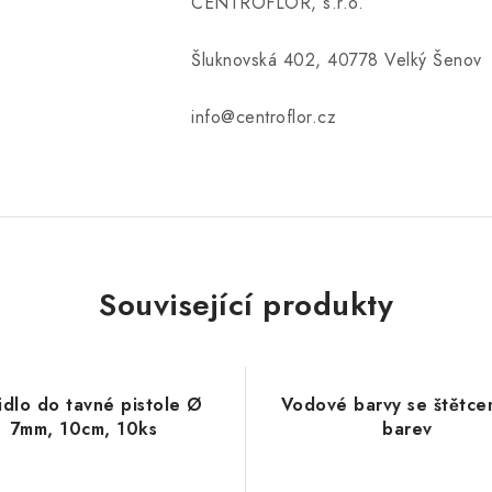
CENTROFLOR, s.r.o.
Šluknovská 402, 40778 Velký Šenov
info@centroflor.cz
Související produkty
idlo do tavné pistole Ø
Vodové barvy se štětce
7mm, 10cm, 10ks
barev