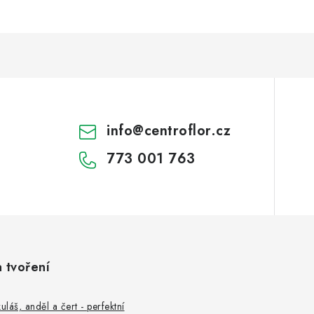
info
@
centroflor.cz
773 001 763
a tvoření
uláš, anděl a čert - perfektní