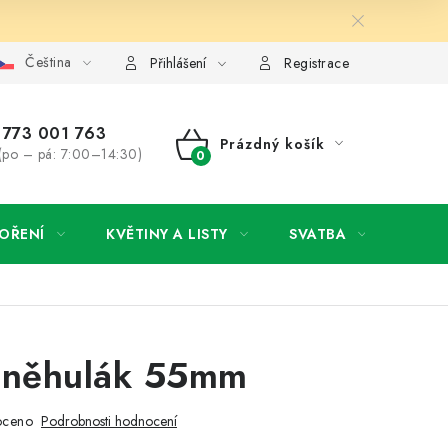
Čeština
y osobních údajů
Jak získat lepší ceny?
Moje objednávka
Přihlášení
Registrace
773 001 763
Prázdný košík
(po – pá: 7:00–14:30)
NÁKUPNÍ
KOŠÍK
OŘENÍ
KVĚTINY A LISTY
SVATBA
NOVI
Sněhulák 55mm
oceno
Podrobnosti hodnocení