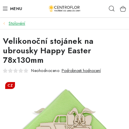
Přejít
Hleda
na
obsah
Stolování
SEZÓNNÍ TVOŘENÍ
Velikonoční stojánek na
DŘEVĚNÉ VÝROBKY
ubrousky Happy Easter
MEDAILE
78x130mm
PLACKY A MAGNETKY
Neohodnoceno
Podrobnosti hodnocení
VŠE PRO TVOŘENÍ
CZ
KVĚTINY A LISTY
SVATBA