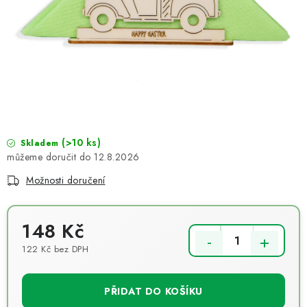
NOVINKY
TIPY NA TVOŘENÍ
Dopravné
Kontaktujte nás
O nás - kdo jsme?
Hodnocení obchodu
Obchodní podmínky
Podmínky ochrany osobních údajů
Jak získat lepší ceny?
Moje objednávka
(>10 ks)
Skladem
12.8.2026
Možnosti doručení
148 Kč
122 Kč bez DPH
Měrná cena:
PŘIDAT DO KOŠÍKU