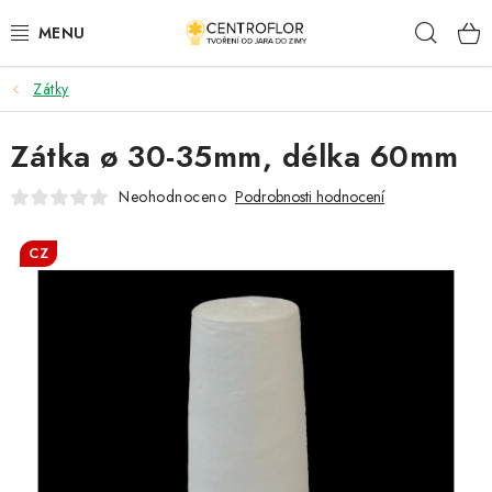
Přejít
Hleda
na
obsah
Zátky
SEZÓNNÍ TVOŘENÍ
Zátka ø 30-35mm, délka 60mm
DŘEVĚNÉ VÝROBKY
Neohodnoceno
Podrobnosti hodnocení
MEDAILE
CZ
PLACKY A MAGNETKY
VŠE PRO TVOŘENÍ
KVĚTINY A LISTY
SVATBA