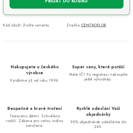
PŘIDAT DO KOŠÍKU
Kód zboží:
Zvolte variantu
Značka:
CENTROFLOR
Nakupujete u českého
Super ceny, které potěší
výrobce
Máte IČ? Po registraci nakoupíte
ještě výhodněji.
Vyrábíme již od roku 1996.
Bezpečné a hravé tvoření
Rychlé odeslání Vaší
objednávky
Testováno dětmi. Schváleno
rodiči. Zábava pro celou rodinu
95% objednávek odesíláme do
zaručena.
24h.