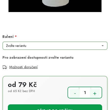
NOVINKY
TIPY NA TVOŘENÍ
Dopravné
Kontaktujte nás
O nás - kdo jsme?
Hodnocení obchodu
Obchodní podmínky
Balení
Podmínky ochrany osobních údajů
Jak získat lepší ceny?
Moje objednávka
Možnosti doručení
od
79 Kč
od
65 Kč
bez DPH
Měrná cena: