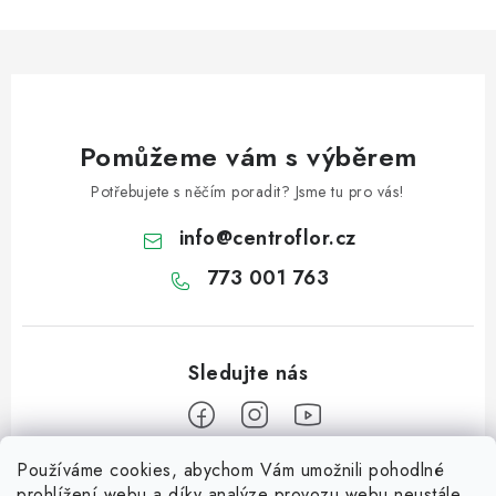
Pomůžeme vám s výběrem
Potřebujete s něčím poradit? Jsme tu pro vás!
info
@
centroflor.cz
773 001 763
Používáme cookies, abychom Vám umožnili pohodlné
Z
prohlížení webu a díky analýze provozu webu neustále