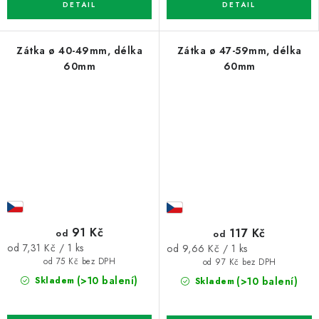
Zátka ø 40-49mm, délka
Zátka ø 47-59mm, délka
60mm
60mm
91 Kč
117 Kč
od
od
Měrná
Měrná
od 7,31 Kč / 1 ks
od 9,66 Kč / 1 ks
cena:
cena:
od 75 Kč bez DPH
od 97 Kč bez DPH
(>10 balení)
(>10 balení)
Skladem
Skladem