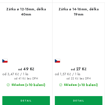
Zátka ø 12-15mm, délka
Zátka ø 14-16mm, délka
40mm
19mm
49 Kč
27 Kč
od
od
Měrná
Měrná
od 3,47 Kč / 1 ks
od 1,57 Kč / 1 ks
cena:
cena:
od 41 Kč bez DPH
od 22 Kč bez DPH
(>10 balení)
(>10 balení)
Skladem
Skladem