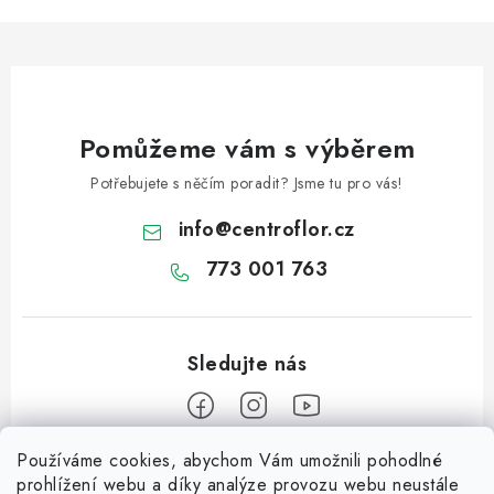
v
ý
p
i
s
u
Pomůžeme vám s výběrem
Potřebujete s něčím poradit? Jsme tu pro vás!
info
@
centroflor.cz
773 001 763
Používáme cookies, abychom Vám umožnili pohodlné
Z
prohlížení webu a díky analýze provozu webu neustále