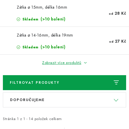
NOVINKY
Zátka ø 15mm, délka 16mm
28 Kč
od
TIPY NA TVOŘENÍ
(>10 balení)
Skladem
Dopravné
Kontaktujte nás
O nás - kdo jsme?
Zátka ø 14-16mm, délka 19mm
Hodnocení obchodu
Obchodní podmínky
27 Kč
od
(>10 balení)
Skladem
Podmínky ochrany osobních údajů
Jak získat lepší ceny?
Moje objednávka
Zobrazit více produktů
FILTROVAT PRODUKTY
V
Ř
DOPORUČUJEME
ý
a
p
z
i
e
Stránka
1
z
1
-
14
položek celkem
s
n