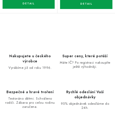
O
v
l
á
d
Nakupujete u českého
Super ceny, které potěší
a
výrobce
Máte IČ? Po registraci nakoupíte
ještě výhodněji.
c
Vyrábíme již od roku 1996.
í
p
r
Bezpečné a hravé tvoření
Rychlé odeslání Vaší
v
objednávky
Testováno dětmi. Schváleno
k
rodiči. Zábava pro celou rodinu
95% objednávek odesíláme do
zaručena.
y
24h.