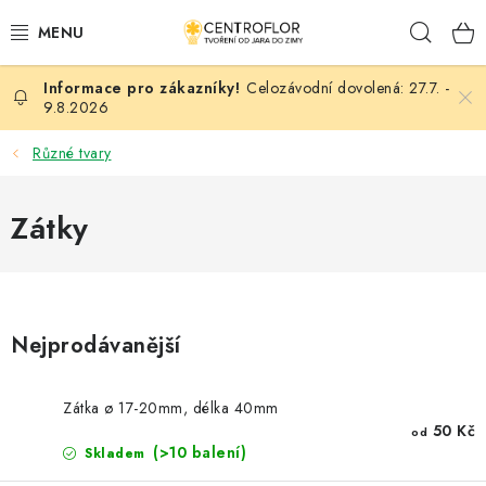
Přejít
Hleda
na
obsah
Celozávodní dovolená: 27.7. -
SEZÓNNÍ TVOŘENÍ
9.8.2026
DŘEVĚNÉ VÝROBKY
Různé tvary
MEDAILE
Zátky
PLACKY A MAGNETKY
VŠE PRO TVOŘENÍ
Nejprodávanější
KVĚTINY A LISTY
Zátka ø 17-20mm, délka 40mm
SVATBA
50 Kč
od
(>10 balení)
Skladem