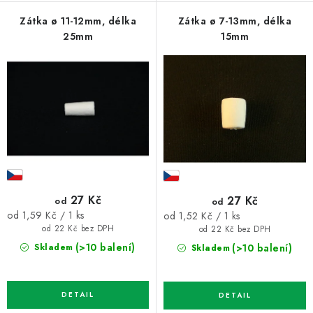
Zátka ø 11-12mm, délka
Zátka ø 7-13mm, délka
25mm
15mm
27 Kč
27 Kč
od
od
Měrná
Měrná
od 1,59 Kč / 1 ks
od 1,52 Kč / 1 ks
cena:
cena:
od 22 Kč bez DPH
od 22 Kč bez DPH
(>10 balení)
(>10 balení)
Skladem
Skladem