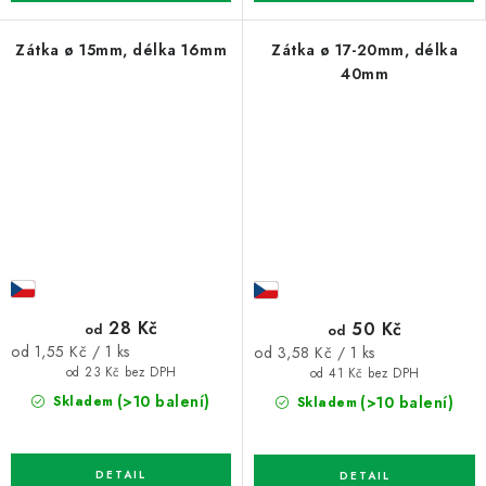
Zátka ø 15mm, délka 16mm
Zátka ø 17-20mm, délka
40mm
28 Kč
50 Kč
od
od
Měrná
Měrná
od 1,55 Kč / 1 ks
od 3,58 Kč / 1 ks
cena:
cena:
od 23 Kč bez DPH
od 41 Kč bez DPH
(>10 balení)
(>10 balení)
Skladem
Skladem