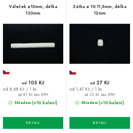
p
í
Váleček ø10mm, délka
Zátka ø 10-11,5mm, délka
120mm
12mm
r
p
o
r
d
o
u
d
k
u
t
k
ů
t
ů
105 Kč
27 Kč
od
od
Měrná
Měrná
od 8,68 Kč / 1 ks
od 1,47 Kč / 1 ks
cena:
cena:
od 87 Kč bez DPH
od 22 Kč bez DPH
(>10 balení)
(>10 balení)
Skladem
Skladem