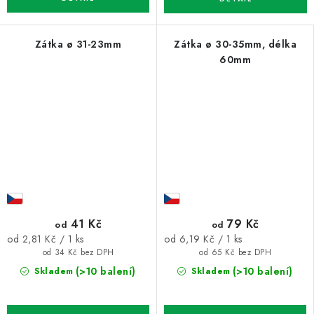
Zátka ø 31-23mm
Zátka ø 30-35mm, délka
60mm
41 Kč
79 Kč
od
od
Měrná
Měrná
od 2,81 Kč / 1 ks
od 6,19 Kč / 1 ks
cena:
cena:
od 34 Kč bez DPH
od 65 Kč bez DPH
(>10 balení)
(>10 balení)
Skladem
Skladem