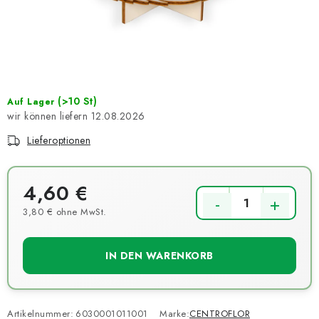
NEUHEITEN
TIPY NA TVOŘENÍ
Dopravné
Kontaktieren Sie uns
Über uns
Geschäftsbewertung
Geschäftsbedingungen
(>10 St)
Auf Lager
12.08.2026
Datenschutzerklärung
Großhandel
Meine Bestellung
Lieferoptionen
4,60 €
3,80 € ohne MwSt.
Verkaufspreis:
IN DEN WARENKORB
Artikelnummer:
6030001011001
Marke:
CENTROFLOR