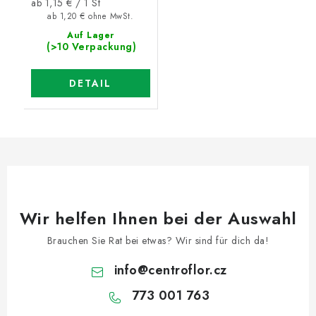
Verkaufspreis:
ab 1,15 € / 1 St
ab 1,20 € ohne MwSt.
Auf Lager
(>10 Verpackung)
DETAIL
Wir helfen Ihnen bei der Auswahl
Brauchen Sie Rat bei etwas? Wir sind für dich da!
info
@
centroflor.cz
773 001 763