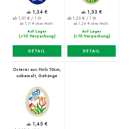
1,34 €
1,53 €
ab
ab
Verkaufspreis:
Verkaufspreis:
ab 1,01 € / 1 St
ab 1,23 € / 1 St
ab 1,11 € ohne MwSt.
ab 1,26 € ohne MwSt.
Auf Lager
Auf Lager
(>10 Verpackung)
(>10 Verpackung)
DETAIL
DETAIL
Osterei aus Holz 10cm,
unbemalt, Gehänge
1,45 €
ab