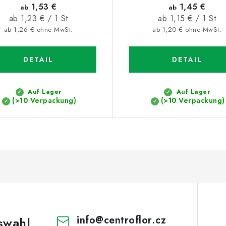
1,53 €
1,45 €
ab
ab
Verkaufspreis:
Verkaufspreis:
ab 1,23 € / 1 St
ab 1,15 € / 1 St
ab 1,26 € ohne MwSt.
ab 1,20 € ohne MwSt.
DETAIL
DETAIL
Auf Lager
Auf Lager
(>10 Verpackung)
(>10 Verpackung)
info
@
centroflor.cz
swahl