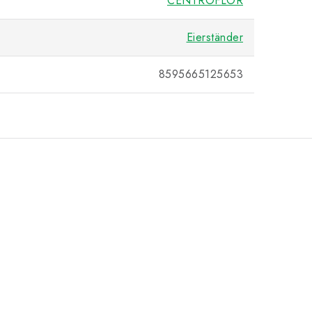
CENTROFLOR
Eierständer
8595665125653