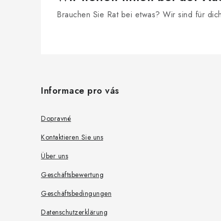
Brauchen Sie Rat bei etwas? Wir sind für dic
F
u
Informace pro vás
ß
z
Dopravné
e
Kontaktieren Sie uns
i
Über uns
l
Geschäftsbewertung
e
Geschäftsbedingungen
Datenschutzerklärung