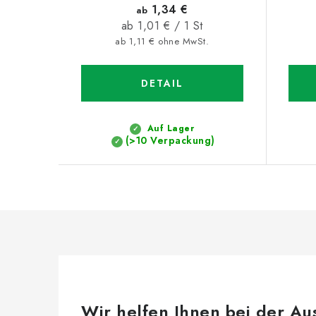
1,34 €
ab
Verkaufspreis:
ab 1,01 € / 1 St
ab 1,11 € ohne MwSt.
DETAIL
Auf Lager
(>10 Verpackung)
Wir helfen Ihnen bei der Au