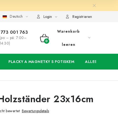
Deutsch
ung
Großhandel
Meine Bestellung
Login
Registrieren
Warenkorb
773 001 763
(po – pá: 7:00–
WARENKORB
14:30)
leeren
PLACKY A MAGNETKY S POTISKEM
ALLES FÜR DIE 
Holzständer 23x16cm
cht bewertet
Bewertungsdetails