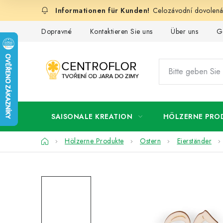
Zum
Celozávodní dovolená:
Inhalt
springen
Dopravné
Kontaktieren Sie uns
Über uns
G
SAISONALE KREATION
HÖLZERNE PRO
Startseite
Hölzerne Produkte
Ostern
Eierständer