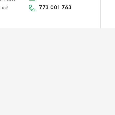
773 001 763
h da!