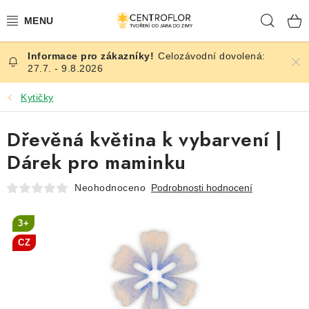
Přejít
Hleda
na
obsah
Celozávodní dovolená:
SEZÓNNÍ TVOŘENÍ
27.7. - 9.8.2026
DŘEVĚNÉ VÝROBKY
Kytičky
MEDAILE
Dřevěná květina k vybarvení |
Dárek pro maminku
PLACKY A MAGNETKY
Neohodnoceno
Podrobnosti hodnocení
VŠE PRO TVOŘENÍ
3+
KVĚTINY A LISTY
CZ
SVATBA