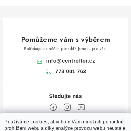
Pomůžeme vám s výběrem
Potřebujete s něčím poradit? Jsme tu pro vás!
info
@
centroflor.cz
773 001 763
Z
Používáme cookies, abychom Vám umožnili pohodlné
prohlížení webu a díky analýze provozu webu neustále