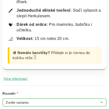
třísek.
Jednoduché dětské tvoření:
Stačí vybarvit a
🖍️
slepit Herkulesem.
Dárek od srdce:
Pro maminku, babičku i
💝
učitelku.
Velikost:
15 cm nebo 20 cm.
📐
🎨 Nemáte barvičky?
Přidejte si je rovnou do
košíku níže.👇
Více informací
Rozměr