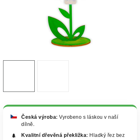
NOVINKY
TIPY NA TVOŘENÍ
Dopravné
Kontaktujte nás
O nás - kdo jsme?
Hodnocení obchodu
Obchodní podmínky
Podmínky ochrany osobních údajů
Jak získat lepší ceny?
Moje objednávka
Česká výroba:
Vyrobeno s láskou v naší
dílně.
Kvalitní dřevěná překližka:
Hladký řez bez
🌲