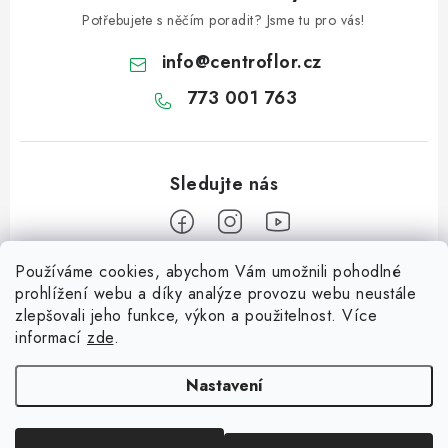
Potřebujete s něčím poradit? Jsme tu pro vás!
info
@
centroflor.cz
773 001 763
Používáme cookies, abychom Vám umožnili pohodlné
Z
prohlížení webu a díky analýze provozu webu neustále
á
zlepšovali jeho funkce, výkon a použitelnost. Více
Informace pro vás
p
informací
zde
.
a
Dopravné
Tipy na tvoření
t
Nastavení
Kontaktujte nás
í
Jutový Mikuláš, anděl a čert - perfektní zábava pro děti
O nás - kdo jsme?