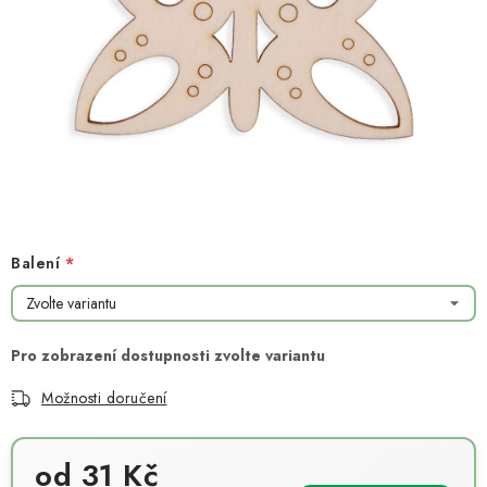
NOVINKY
TIPY NA TVOŘENÍ
Dopravné
Kontaktujte nás
O nás - kdo jsme?
Hodnocení obchodu
Obchodní podmínky
Podmínky ochrany osobních údajů
Jak získat lepší ceny?
Moje objednávka
Balení
Možnosti doručení
od
31 Kč