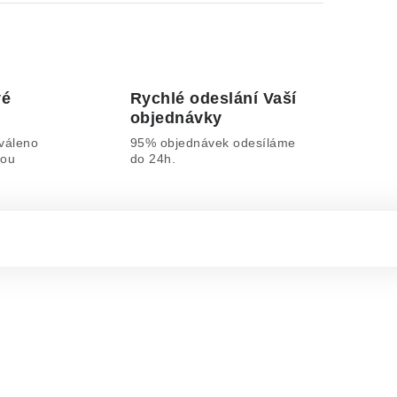
vé
Rychlé odeslání Vaší
objednávky
váleno
95% objednávek odesíláme
lou
do 24h.