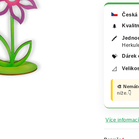
Česká 
Kvalit
🌲
Jednod
🖍️
Herkul
Dárek 
💝
Velikos
📐
🎨 Nemát
níže.👇
Více informací