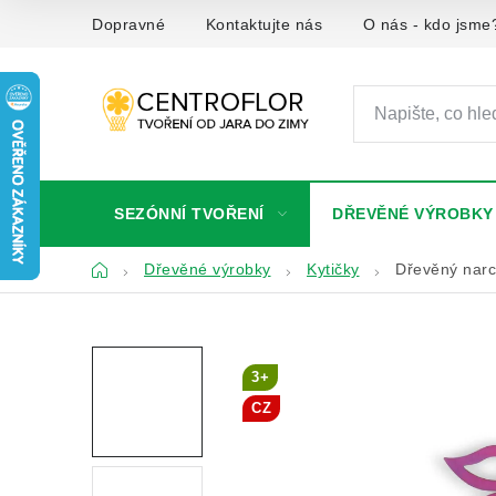
Přejít
Dopravné
Kontaktujte nás
O nás - kdo jsme
na
obsah
SEZÓNNÍ TVOŘENÍ
DŘEVĚNÉ VÝROBKY
Domů
Dřevěné výrobky
Kytičky
Dřevěný narc
3+
CZ