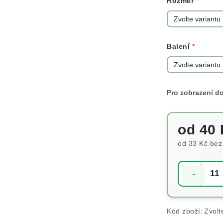
Rozměr
Balení
od
40 
od
33 Kč
bez
Měrná cena
Kód zboží:
Zvolt