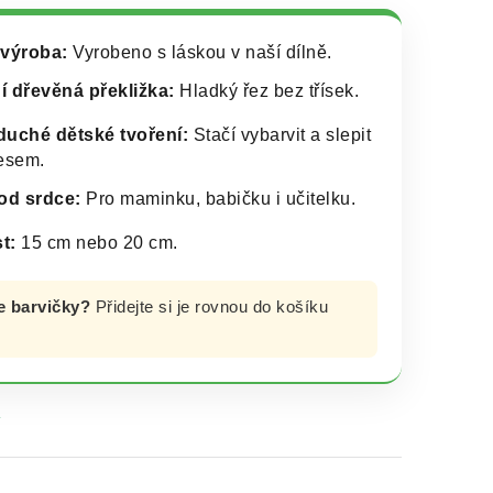
výroba:
Vyrobeno s láskou v naší dílně.
ní dřevěná překližka:
Hladký řez bez třísek.
uché dětské tvoření:
Stačí vybarvit a slepit
esem.
od srdce:
Pro maminku, babičku i učitelku.
t:
15 cm nebo 20 cm.
e barvičky?
Přidejte si je rovnou do košíku