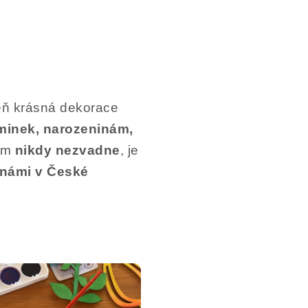
ň krásná dekorace
minek, narozeninám,
Vám
nikdy nezvadne
, je
námi v České