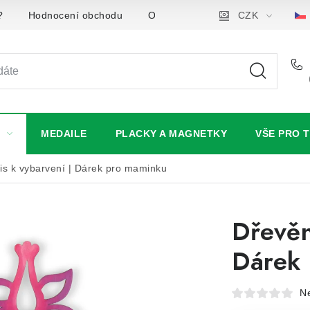
?
Hodnocení obchodu
Obchodní podmínky
CZK
Podmínky
MEDAILE
PLACKY A MAGNETKY
VŠE PRO 
is k vybarvení | Dárek pro maminku
Dřevěn
Dárek
N