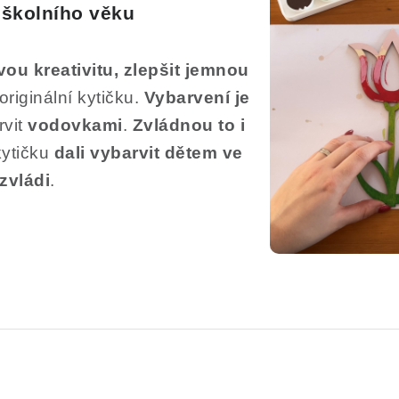
edškolního věku
svou
kreativitu, zlepšit jemnou
originální kytičku.
Vybarvení je
rvit
vodovkami
.
Zvládnou to i
ytičku
dali vybarvit dětem ve
 zvládi
.