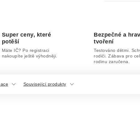
Super ceny, které
Bezpečné a hra
potěší
tvoření
Máte IČ? Po registraci
Testováno dětmi. Sch
nakoupíte ještě výhodněji.
rodiči. Zábava pro ce
rodinu zaručena.
mace
Související produkty