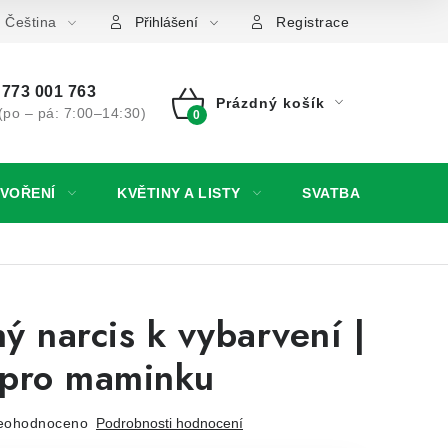
 ochrany osobních údajů
Čeština
Jak získat lepší ceny?
Moje o
Přihlášení
Registrace
773 001 763
Prázdný košík
(po – pá: 7:00–14:30)
NÁKUPNÍ
KOŠÍK
TVOŘENÍ
KVĚTINY A LISTY
SVATBA
NO
ý narcis k vybarvení |
 pro maminku
eohodnoceno
Podrobnosti hodnocení