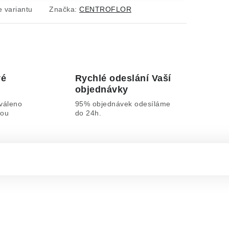
e variantu
Značka:
CENTROFLOR
vé
Rychlé odeslání Vaší
objednávky
váleno
95% objednávek odesíláme
lou
do 24h.