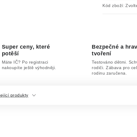
Kód zboží:
Zvolt
Super ceny, které
Bezpečné a hra
potěší
tvoření
Máte IČ? Po registraci
Testováno dětmi. Sch
nakoupíte ještě výhodněji.
rodiči. Zábava pro ce
rodinu zaručena.
ející produkty