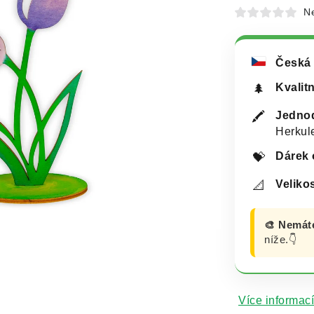
N
Česká 
Kvalit
🌲
Jednod
🖍️
Herkul
Dárek 
💝
Velikos
📐
🎨 Nemát
níže.👇
Více informací