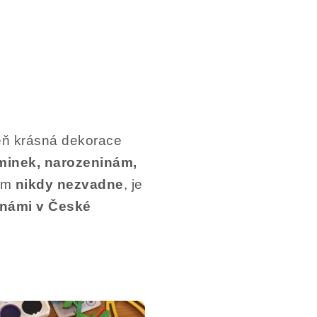
ň krásná dekorace
minek, narozeninám,
Vám
nikdy nezvadne
, je
námi v České