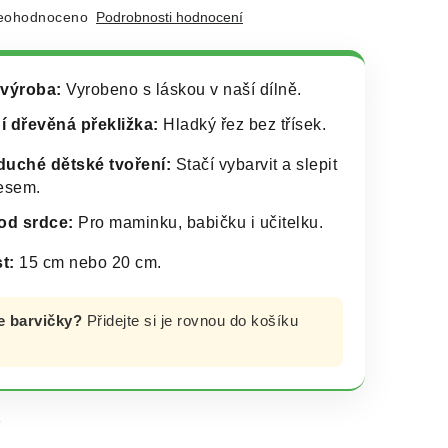
eohodnoceno
Podrobnosti hodnocení
výroba:
Vyrobeno s láskou v naší dílně.
ní dřevěná překližka:
Hladký řez bez třísek.
uché dětské tvoření:
Stačí vybarvit a slepit
esem.
od srdce:
Pro maminku, babičku i učitelku.
t:
15 cm nebo 20 cm.
e barvičky?
Přidejte si je rovnou do košíku