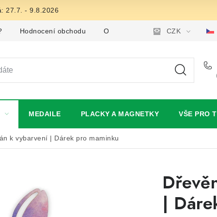
: 27.7. - 9.8.2026
?
Hodnocení obchodu
Obchodní podmínky
CZK
Podmínky
MEDAILE
PLACKY A MAGNETKY
VŠE PRO 
pán k vybarvení | Dárek pro maminku
Dřevěn
| Dáre