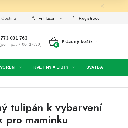
 ochrany osobních údajů
Čeština
Jak získat lepší ceny?
Moje o
Přihlášení
Registrace
773 001 763
Prázdný košík
(po – pá: 7:00–14:30)
NÁKUPNÍ
KOŠÍK
TVOŘENÍ
KVĚTINY A LISTY
SVATBA
NO
ý tulipán k vybarvení
k pro maminku