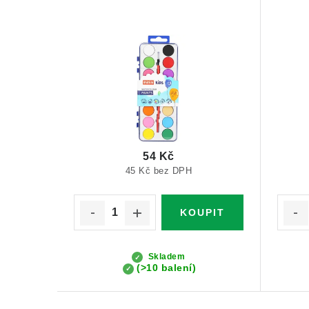
54 Kč
45 Kč bez DPH
Skladem
(>10 balení)