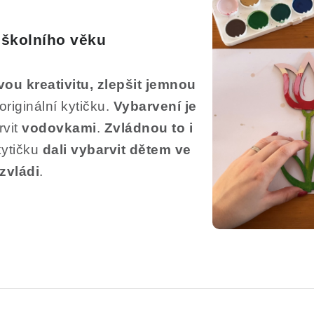
edškolního věku
svou
kreativitu, zlepšit jemnou
originální kytičku.
Vybarvení je
rvit
vodovkami
.
Zvládnou to i
ytičku
dali vybarvit dětem ve
 zvládi
.