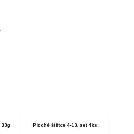
v
s 30g
Ploché štětce 4-10, set 4ks