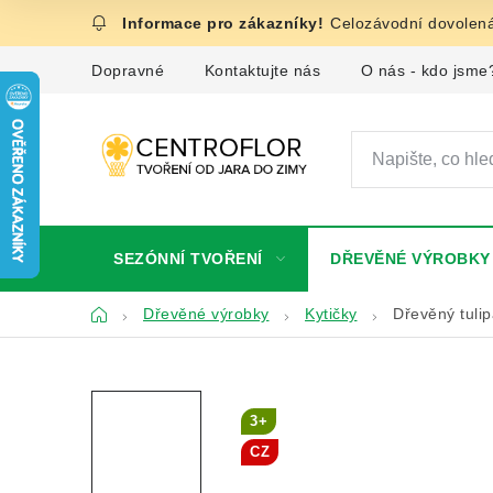
Přejít
Celozávodní dovolená
na
obsah
Dopravné
Kontaktujte nás
O nás - kdo jsme
SEZÓNNÍ TVOŘENÍ
DŘEVĚNÉ VÝROBKY
Domů
Dřevěné výrobky
Kytičky
Dřevěný tuli
3+
CZ