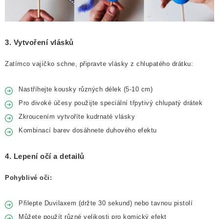
3. Vytvoření vlásků
Zatímco vajíčko schne, připravte vlásky z chlupatého drátku:
Nastříhejte kousky různých délek (5-10 cm)
Pro divoké účesy použijte speciální třpytivý chlupatý drátek
Zkroucením vytvoříte kudrnaté vlásky
Kombinací barev dosáhnete duhového efektu
4. Lepení očí a detailů
Pohyblivé oči:
Přilepte Duvilaxem (držte 30 sekund) nebo tavnou pistolí
Můžete použít různé velikosti pro komický efekt