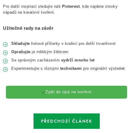
Pro další inspiraci sledujte náš
Pinterest
, kde najdete stovky
nápadů na kreativní tvoření.
Užitečné rady na závěr
Skladujte
hotové příšerky v krabici pro delší trvanlivost
Oprašujte
je měkkým štětcem
Se správným zacházením
vydrží mnoho let
Experimentujte s různými
technikami
pro originální výsledek
Zpět do tipů na tvoření
←
PŘEDCHOZÍ ČLÁNEK