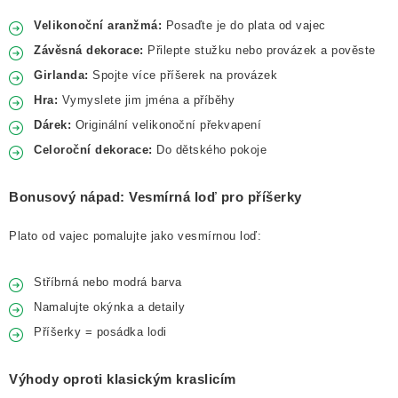
Velikonoční aranžmá:
Posaďte je do plata od vajec
Závěsná dekorace:
Přilepte stužku nebo provázek a pověste
Girlanda:
Spojte více příšerek na provázek
Hra:
Vymyslete jim jména a příběhy
Dárek:
Originální velikonoční překvapení
Celoroční dekorace:
Do dětského pokoje
Bonusový nápad: Vesmírná loď pro příšerky
Plato od vajec pomalujte jako vesmírnou loď:
Stříbrná nebo modrá barva
Namalujte okýnka a detaily
Příšerky = posádka lodi
Výhody oproti klasickým kraslicím