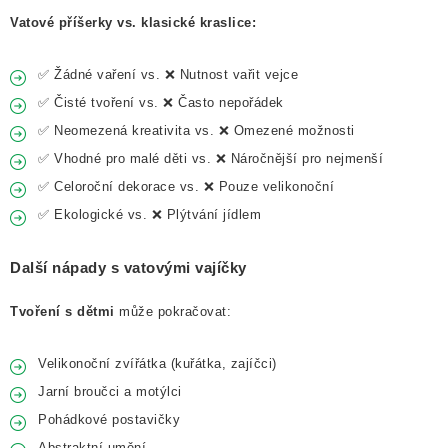
Vatové příšerky vs. klasické kraslice:
✅ Žádné vaření vs. ❌ Nutnost vařit vejce
✅ Čisté tvoření vs. ❌ Často nepořádek
✅ Neomezená kreativita vs. ❌ Omezené možnosti
✅ Vhodné pro malé děti vs. ❌ Náročnější pro nejmenší
✅ Celoroční dekorace vs. ❌ Pouze velikonoční
✅ Ekologické vs. ❌ Plýtvání jídlem
Další nápady s vatovými vajíčky
Tvoření s dětmi
může pokračovat:
Velikonoční zvířátka (kuřátka, zajíčci)
Jarní broučci a motýlci
Pohádkové postavičky
Abstraktní umění