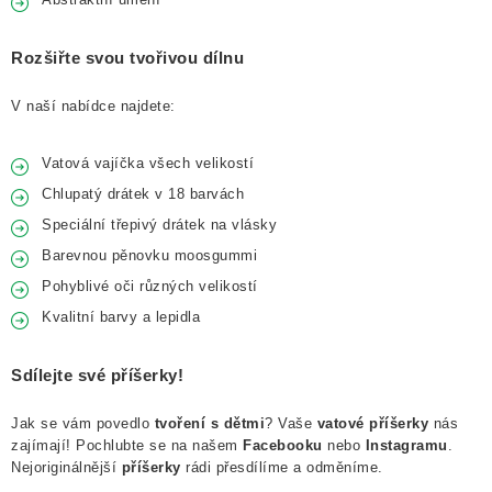
Rozšiřte svou tvořivou dílnu
V naší nabídce najdete:
Vatová vajíčka všech velikostí
Chlupatý drátek v 18 barvách
Speciální třepivý drátek na vlásky
Barevnou pěnovku moosgummi
Pohyblivé oči různých velikostí
Kvalitní barvy a lepidla
Sdílejte své příšerky!
Jak se vám povedlo
tvoření s dětmi
? Vaše
vatové příšerky
nás
zajímají! Pochlubte se na našem
Facebooku
nebo
Instagramu
.
Nejoriginálnější
příšerky
rádi přesdílíme a odměníme.