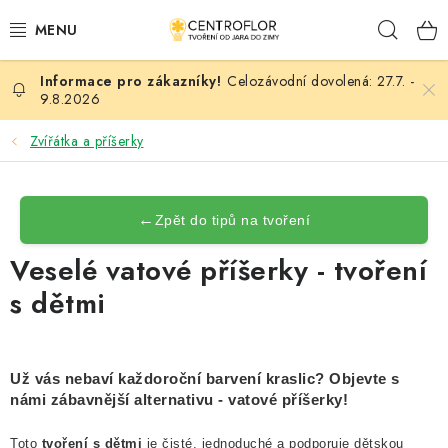
Přejít
Hleda
na
obsah
Celozávodní dovolená: 27.7. -
SEZÓNNÍ TVOŘENÍ
9.8.2026
DŘEVĚNÉ VÝROBKY
Zvířátka a příšerky
MEDAILE
←
Zpět do tipů na tvoření
PLACKY A MAGNETKY
Veselé vatové příšerky - tvoření
s dětmi
VŠE PRO TVOŘENÍ
KVĚTINY A LISTY
Už vás nebaví každoroční barvení kraslic? Objevte s
SVATBA
námi zábavnější alternativu - vatové příšerky!
Toto
tvoření s dětmi
je čisté, jednoduché a podporuje dětskou