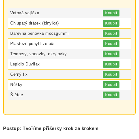
Vatová vajíčka
Koupit
Chlupatý drátek (žinylka)
Koupit
Barevná pěnovka moosgummi
Koupit
Plastové pohyblivé oči
Koupit
Tempery, vodovky, akrylovky
Koupit
Lepidlo Duvilax
Koupit
Černý fix
Koupit
Nůžky
Koupit
Štětce
Koupit
Postup: Tvoříme příšerky krok za krokem