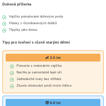
Duhová příšerka
Vajíčko pomalované duhovými pruhy
Vlásky z různobarevných drátků
Třpytky jako bonus
Tipy pro tvoření s různě starými dětmi
👶 3-5 let
Pomozte s malováním vajíčka
Nechte je samostatně lepit oči
Jednoduché tvary bez střihání
Zkuste otiskování prstů místo štětce
🧒 6-8 let