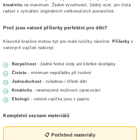
NOVINKY
kreativitu
na maximum. Žádné vyvařování, žádný ocet, jen čistá
radost z vytváření originálních velikonočních postaviček.
TIPY NA TVOŘENÍ
Proč jsou vatové příšerky perfektní pro děti?
Dopravné
Kontaktujte nás
O nás - kdo jsme?
Klasické kraslice mohou být pro malé ručičky náročné.
Příšerky
z
Hodnocení obchodu
Obchodní podmínky
vatových vajíček nabízejí:
Podmínky ochrany osobních údajů
Jak získat lepší ceny?
Moje objednávka
Bezpečnost
- žádné horké vody ani křehké skořápky
Čistotu
- minimum nepořádku při tvoření
Jednoduchost
- zvládnou i tříleté děti
Kreativitu
- neomezené možnosti zpracování
Ekologii
- vatová vajíčka jsou z papíru
Kompletní seznam materiálů
📋 Potřebné materiály