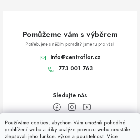
ý
p
i
s
u
Pomůžeme vám s výběrem
Potřebujete s něčím poradit? Jsme tu pro vás!
info
@
centroflor.cz
773 001 763
Používáme cookies, abychom Vám umožnili pohodlné
Z
prohlížení webu a díky analýze provozu webu neustále
á
zlepšovali jeho funkce, výkon a použitelnost. Více
Informace pro vás