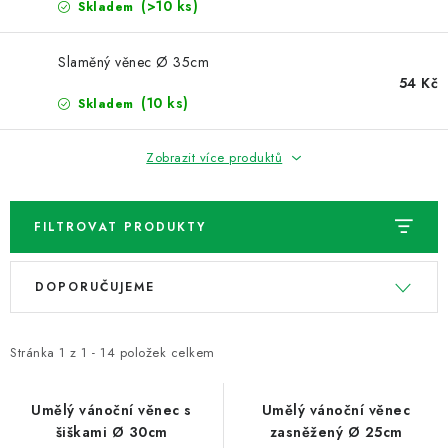
NOVINKY
(>10 ks)
Skladem
TIPY NA TVOŘENÍ
Slaměný věnec Ø 35cm
54 Kč
(10 ks)
Skladem
Dopravné
Kontaktujte nás
O nás - kdo jsme?
Hodnocení obchodu
Obchodní podmínky
Zobrazit více produktů
Podmínky ochrany osobních údajů
Jak získat lepší ceny?
Moje objednávka
FILTROVAT PRODUKTY
V
Ř
DOPORUČUJEME
ý
a
p
z
i
e
Stránka
1
z
1
-
14
položek celkem
s
n
p
í
Umělý vánoční věnec s
Umělý vánoční věnec
šiškami Ø 30cm
zasněžený Ø 25cm
r
p