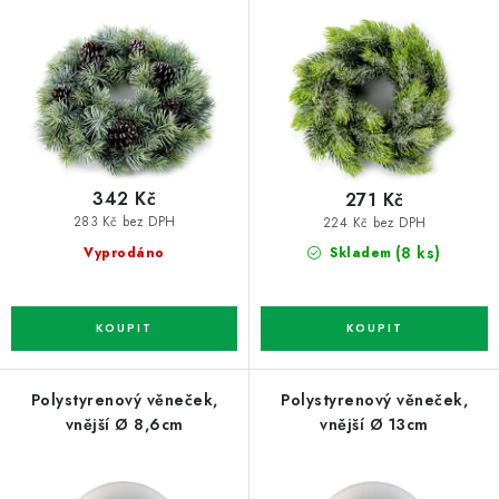
o
r
d
o
u
d
k
u
t
k
ů
t
342 Kč
271 Kč
ů
283 Kč bez DPH
224 Kč bez DPH
(8 ks)
Vyprodáno
Skladem
Polystyrenový věneček,
Polystyrenový věneček,
vnější Ø 8,6cm
vnější Ø 13cm