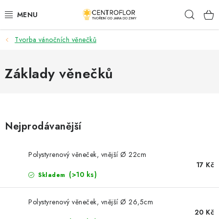
Přejít
Hleda
na
obsah
Tvorba vánočních věnečků
SEZÓNNÍ TVOŘENÍ
DŘEVĚNÉ VÝROBKY
Základy věnečků
MEDAILE
PLACKY A MAGNETKY
Nejprodávanější
VŠE PRO TVOŘENÍ
Polystyrenový věneček, vnější Ø 22cm
17 Kč
KVĚTINY A LISTY
(>10 ks)
Skladem
SVATBA
Polystyrenový věneček, vnější Ø 26,5cm
20 Kč