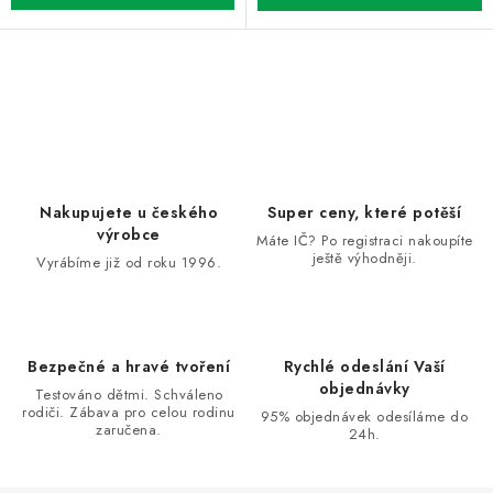
O
v
l
á
d
Nakupujete u českého
Super ceny, které potěší
a
výrobce
Máte IČ? Po registraci nakoupíte
ještě výhodněji.
c
Vyrábíme již od roku 1996.
í
p
r
Bezpečné a hravé tvoření
Rychlé odeslání Vaší
v
objednávky
Testováno dětmi. Schváleno
k
rodiči. Zábava pro celou rodinu
95% objednávek odesíláme do
zaručena.
y
24h.
v